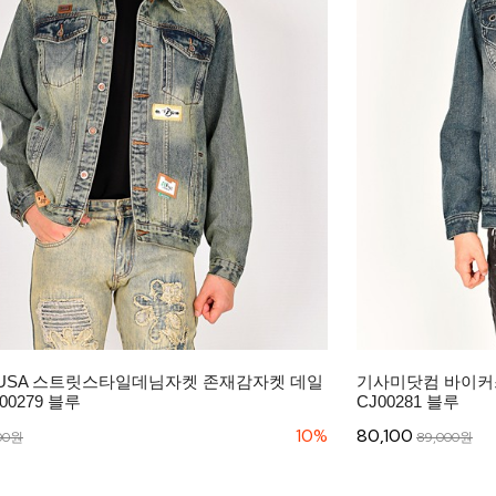
USA 스트릿스타일데님자켓 존재감자켓 데일
기사미닷컴 바이커
0279 블루
CJ00281 블루
10%
80,100
00원
89,000원