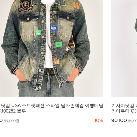
닷컴 USA 스트릿패션 스타일 남자존재감 여행데님
기사미닷컴 
J00282 블루
리아우터 CJ0
00
10%
80,100
89,000원
89,0