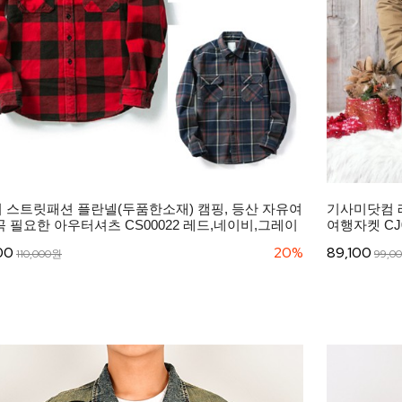
 스트릿패션 플란넬(두품한소재) 캠핑, 등산 자유여
기사미닷컴 
꼭 필요한 아우터셔츠 CS00022 레드,네이비,그레이
여행자켓 CJ
00
20%
89,100
110,000원
99,0