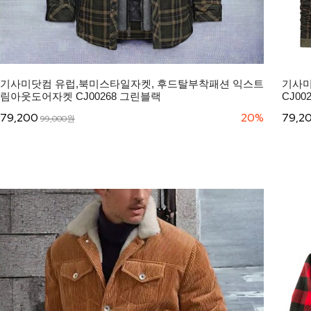
기사미닷컴 유럽,북미스타일자켓, 후드탈부착패션 익스트
기사미
림아웃도어자켓 CJ00268 그린블랙
CJ0
79,200
20%
79,2
99,000원