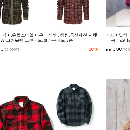
 북미,유럽스타일 아우터자켓 , 캠핑,등산패션 자켓
기사미닷컴 
0237 그린블랙,그린레드,브라운레드 3종
터 북미스타일
00
20%
99,000
99,000원
110