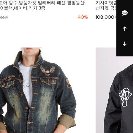
도어 방수,방품자켓 밀리터리 패션 캠핑등산
기사미닷컴 라이더
20 블랙,네이비,카키 3종
션자켓 공연의상 CJ
40%
108,000
000원
120,000원