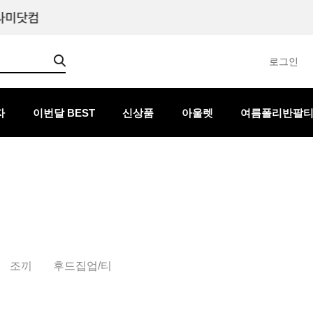
로그인
자
이번달 BEST
신상품
아울렛
여름폴리반팔
조끼
후드집업/티