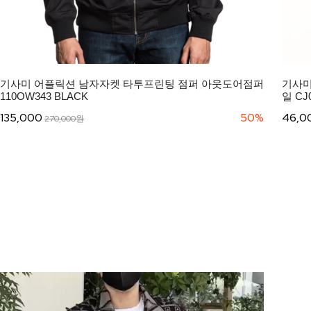
기사미 어플릭션 남자자켓 타투프린팅 점퍼 아웃도어점퍼
기사미
110OW343 BLACK
일 C
135,000
50%
46,0
270,000원