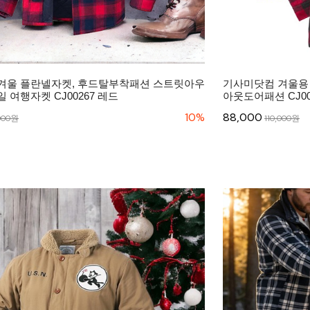
겨울 플란넬자켓, 후드탈부착패션 스트릿아우
기사미닷컴 겨울용 플
 여행자켓 CJ00267 레드
아웃도어패션 CJ00
10%
88,000
,000원
110,000원