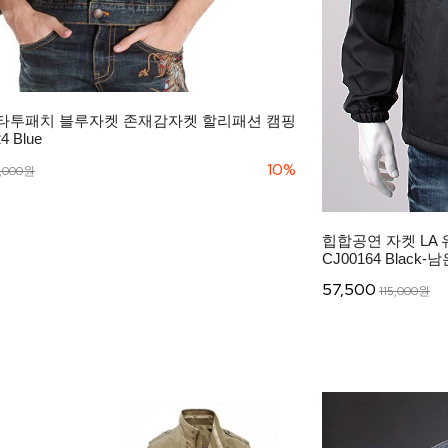
타투패치 블루자켓 존재감자켓 할리패션 캠핑
 Blue
10%
3,000원
힙합공연 자켓 LA
CJ00164 Black
57,500
115,000원