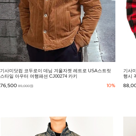
기사미닷컴 코두로이 데님 겨울자켓 레트로 USA스트릿
기사미
스타일 아우터 여행패션 CJ00274 카키
행시 
76,500
10%
88,0
85,000원