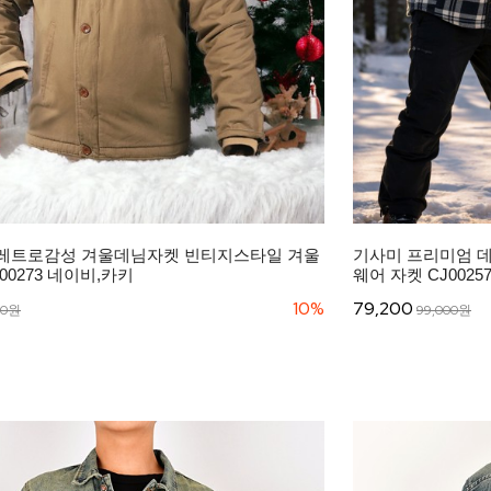
레트로감성 겨울데님자켓 빈티지스타일 겨울
기사미 프리미엄 데
00273 네이비,카키
웨어 자켓 CJ002
10%
79,200
00원
99,000원