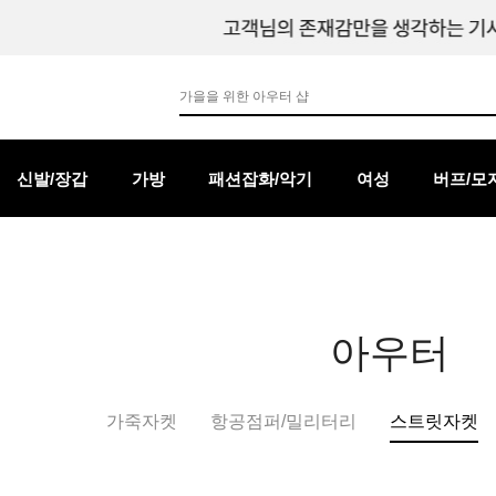
신발/장갑
가방
패션잡화/악기
여성
버프/모
아우터
가죽자켓
항공점퍼/밀리터리
스트릿자켓