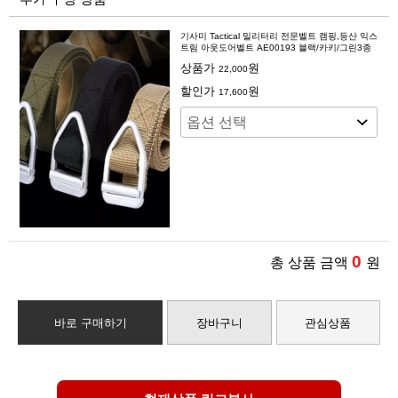
기사미 Tactical 밀리터리 전문벨트 캠핑,등산 익스
트림 아웃도어벨트 AE00193 블랙/카키/그린3종
상품가
원
22,000
할인가
원
17,600
0
총 상품 금액
원
바로 구매하기
장바구니
관심상품