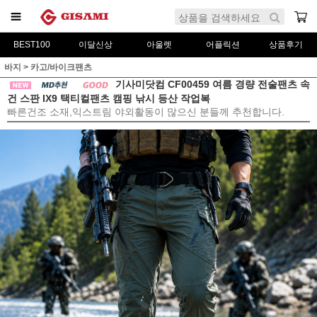
BEST100
이달신상
아울렛
어플릭션
상품후기
바지
>
카고/바이크팬츠
기사미닷컴 CF00459 여름 경량 전술팬츠 속
건 스판 IX9 택티컬팬츠 캠핑 낚시 등산 작업복
빠른건조 소재,익스트림 야외활동이 많으신 분들께 추천합니다.