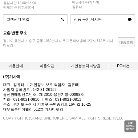
예금주:(주)기사미
점심시간 12:00~13:00
김유태
언제든 문의주세요~!
고객센터 연결
상품 문의 게시판
교환/반품 주소
경기도 용인시 기흥구 중동 1030번지 대우프론티어밸리 1단지 512호 기사
배송조회
미닷컴
이용안내
이용약관
개인정보처리방침
PC버전
(주)기사미
대표 : 김유태 ㅣ 개인정보 보호 책임자 : 김유태
사업자 등록번호 : 142-81-26152
통신판매업신고번호 : 제 2010-용인기흥-00098호
전화 : 031-8021-0810 ㅣ 팩스 : 031-8021-0811
주소 : 경기도 용인시 기흥구 동백중앙로 16번길 16-25
대우프론티어밸리 512호 기사미닷컴
COPYRIGHT(C)STAND UNBROKEN GISAMI ALL RIGHTS RESERVED.