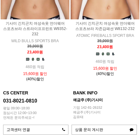
기사미 긴치곤치 여성속옷 언더웨어
기사미 긴치곤치 여성속옷 언더웨어
스포츠브라 스트라이프프린트 W9352-
스포츠브라 자존감패션 W8132-232
232
ATOMIC FIREBALLS SPORT BRA
WILD BULLS SPORTS BRA
39,000원
39,000원
23,400원
23,400원
460원 적립
460원 적립
15,600원 할인
15,600원 할인
(40%)할인
(40%)할인
CS CENTER
BANK INFO
예금주 (주)기사미
031-8021-0810
기업 142-81-26152
평일 09:00~18:00
예금주:(주)기사미
점심시간 12:00~13:00
김유태
언제든 문의주세요~!
고객센터 연결
상품 문의 게시판