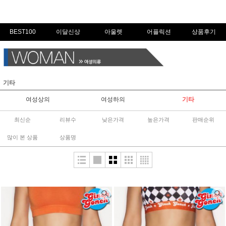
BEST100
이달신상
아울렛
어플릭션
상품후기
기타
여성상의
여성하의
기타
최신순
리뷰수
낮은가격
높은가격
판매순위
많이 본 상품
상품명