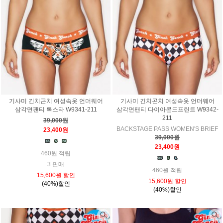
기사미 긴치곤치 여성속옷 언더웨어
기사미 긴치곤치 여성속옷 언더웨어
삼각면팬티 록스타 W9341-211
삼각면팬티 다이아몬드프린트 W9342-
211
39,000원
BACKSTAGE PASS WOMEN'S BRIEF
23,400원
39,000원
23,400원
460원 적립
3 판매
460원 적립
15,600원 할인
15,600원 할인
(40%)할인
(40%)할인