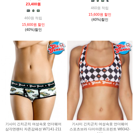
23,400원
460원 적립
15,600원 할인
460원 적립
(40%)할인
15,600원 할인
(40%)할인
기사미 긴치곤치 여성속옷 언더웨어
기사미 긴치곤치 여성속옷 언더웨어
삼각면팬티 자존감패션 W7141-211
스포츠브라 다이아몬드프린트 W9342-