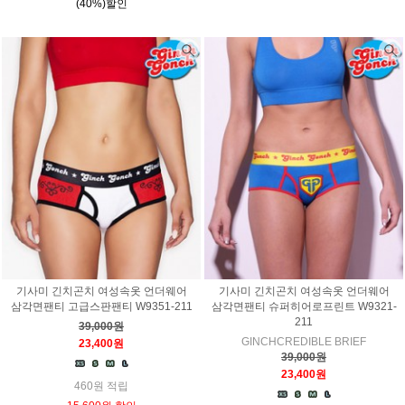
(40%)할인
기사미 긴치곤치 여성속옷 언더웨어
기사미 긴치곤치 여성속옷 언더웨어
삼각면팬티 고급스판팬티 W9351-211
삼각면팬티 슈퍼히어로프린트 W9321-
211
39,000원
GINCHCREDIBLE BRIEF
23,400원
39,000원
23,400원
460원 적립