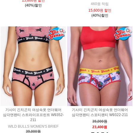
15,600원 할인
460원 적립
(40%)할인
15,600원 할인
(40%)할인
기사미 긴치곤치 여성속옷 언더웨어
기사미 긴치곤치 여성속옷 언더웨어
삼각면팬티 스트라이프프린트 W9352-
삼각면팬티 스포티팬티 W9322-211
211
39,000원
WILD BULLS WOMEN'S BRIEF
23,400원
39,000원