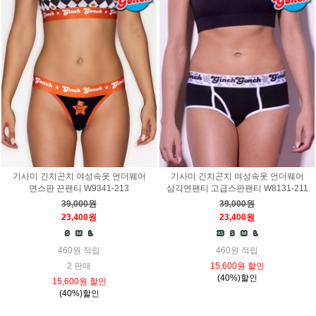
기사미 긴치곤치 여성속옷 언더웨어
기사미 긴치곤치 여성속옷 언더웨어
면스판 끈팬티 W9341-213
삼각면팬티 고급스판팬티 W8131-211
39,000원
39,000원
23,400원
23,400원
460원 적립
460원 적립
2 판매
15,600원 할인
(40%)할인
15,600원 할인
(40%)할인