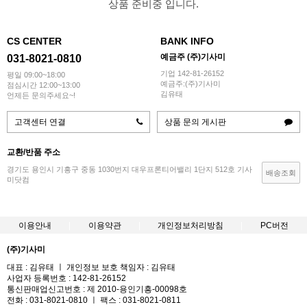
상품 준비중 입니다.
CS CENTER
BANK INFO
예금주 (주)기사미
031-8021-0810
기업 142-81-26152
평일 09:00~18:00
예금주:(주)기사미
점심시간 12:00~13:00
김유태
언제든 문의주세요~!
고객센터 연결
상품 문의 게시판
교환/반품 주소
경기도 용인시 기흥구 중동 1030번지 대우프론티어밸리 1단지 512호 기사
배송조회
미닷컴
이용안내
이용약관
개인정보처리방침
PC버전
(주)기사미
대표 : 김유태 ㅣ 개인정보 보호 책임자 : 김유태
사업자 등록번호 : 142-81-26152
통신판매업신고번호 : 제 2010-용인기흥-00098호
전화 : 031-8021-0810 ㅣ 팩스 : 031-8021-0811