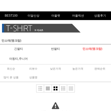
BEST100
이달신상
아울렛
어플릭션
상품후기
민소매(탱크탑)
긴팔티
반팔티
민소매(탱크탑)
아동티,주니어
최신순
리뷰수
낮은가격
높은가격
판매순위
많이 본 상품
상품명