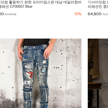
닷컴 활동하기 편한 프리미엄스판 대남 데일리청바
기사미닷컴 
패션 CF00557 Blue
리패션진 캠핑
00
10%
64,800
60,000원
72,