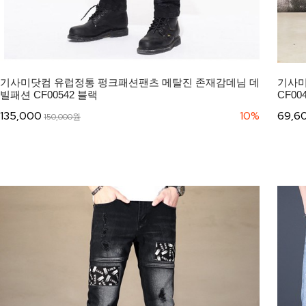
기사미닷컴 유럽정통 펑크패션팬츠 메탈진 존재감데님 데
기사미
빌패션 CF00542 블랙
CF004
135,000
10%
69,6
150,000원