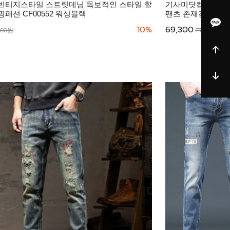
빈티지스타일 스트릿데님 독보적인 스타일 할
기사미닷컴 유럽 
패션 CF00552 워싱블랙
팬츠 존재감팬츠 CF
10%
69,300
000원
77,000원