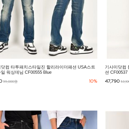
닷컴 타투패치스타일진 할리라이더패션 USA스트
기사미닷컴 
 워싱데님 CF00555 Blue
션 CF0053
0
10%
47,790
99,000원
53,1