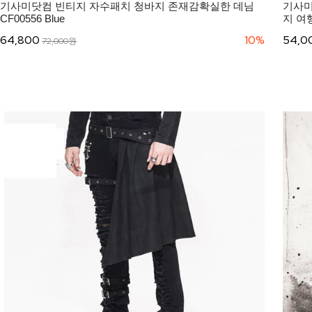
기사미닷컴 빈티지 자수패치 청바지 존재감확실한 데님
기사미
CF00556 Blue
지 여행
64,800
10%
54,0
72,000원