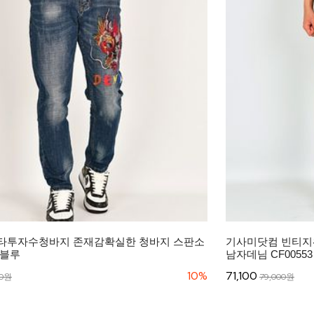
타투자수청바지 존재감확실한 청바지 스판소
기사미닷컴 빈티지
8 블루
남자데님 CF0055
10%
71,100
00원
79,000원