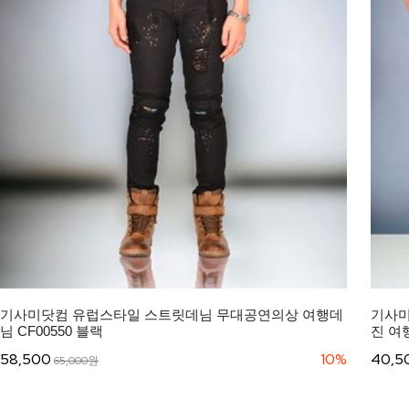
기사미닷컴 유럽스타일 스트릿데님 무대공연의상 여행데
기사미
님 CF00550 블랙
진 여
58,500
10%
40,5
65,000원