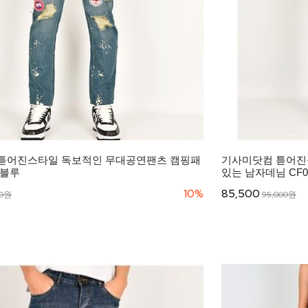
튿어진스타일 독보적인 무대공연팬츠 캠핑패
기사미닷컴 튿어진
7 블루
있는 남자데님 CF0
10%
85,500
00원
95,000원