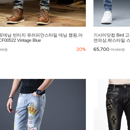
릿데님 빈티지 유러피안스타일 데님 캠핑,아
기사미닷컴 Bird
0522 Vintage Blue
연의상,락스타일 스판
20%
65,700
000원
73,000원