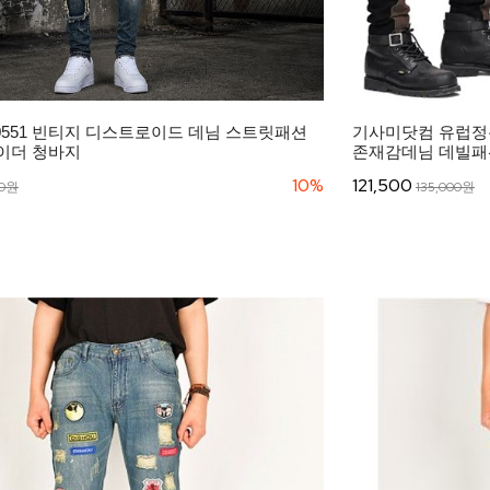
0551 빈티지 디스트로이드 데님 스트릿패션
기사미닷컴 유럽정
이더 청바지
존재감데님 데빌패션 
10%
121,500
00원
135,000원