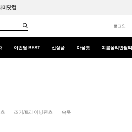
로그인
자
이번달 BEST
신상품
아울렛
여름폴리반팔
팬츠
조거/트레이닝팬츠
속옷