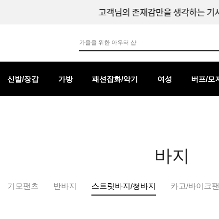
신발/장갑
가방
패션잡화/악기
여성
버프/모
바지
기모팬츠
반바지
스트릿바지/청바지
카고/바이크