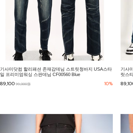
기사미닷컴 할리패션 존재감데님 스트릿청바지 USA스타
기사미
일 프리미엄워싱 스판데님 CF00560 Blue
릿스타일
89,100
10%
89,10
99,000원